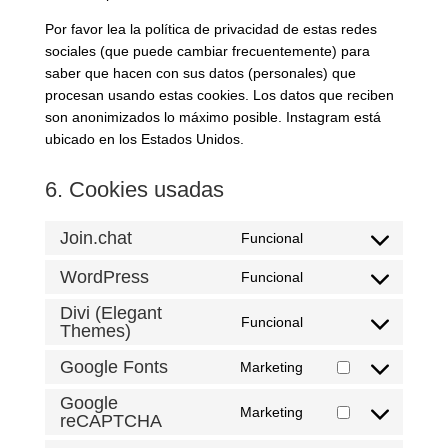
Por favor lea la política de privacidad de estas redes
sociales (que puede cambiar frecuentemente) para
saber que hacen con sus datos (personales) que
procesan usando estas cookies. Los datos que reciben
son anonimizados lo máximo posible. Instagram está
ubicado en los Estados Unidos.
6. Cookies usadas
Join.chat
Funcional
Consent
to
WordPress
Funcional
Consent
service
to
Divi (Elegant
join.chat
Funcional
Themes)
service
Consent
wordpress
to
Google Fonts
Marketing
service
Consent
divi-
to
Google
Marketing
reCAPTCHA
(elegant-
service
Consent
themes)
google-
to