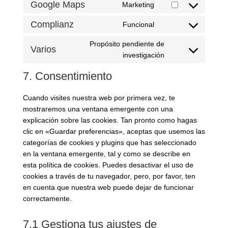
Google Maps
Marketing
fonts
service
Consent
google-
to
Complianz
Funcional
Consent
recaptcha
service
to
google-
Propósito pendiente de
Varios
service
maps
Consent
investigación
complianz
to
7. Consentimiento
service
varios
Cuando visites nuestra web por primera vez, te
mostraremos una ventana emergente con una
explicación sobre las cookies. Tan pronto como hagas
clic en «Guardar preferencias», aceptas que usemos las
categorías de cookies y plugins que has seleccionado
en la ventana emergente, tal y como se describe en
esta política de cookies. Puedes desactivar el uso de
cookies a través de tu navegador, pero, por favor, ten
en cuenta que nuestra web puede dejar de funcionar
correctamente.
7.1 Gestiona tus ajustes de