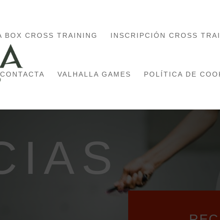
A BOX CROSS TRAINING
INSCRIPCIÓN CROSS TRA
CONTACTA
VALHALLA GAMES
POLÍTICA DE COO
CIAS
REC