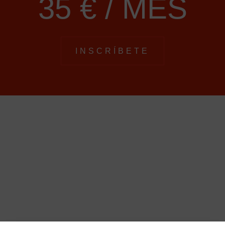
35 € / MES
INSCRÍBETE
Move
MÁS RÁPIDO.MÁS ÁGIL.MÁS
FUERTE
HORARIO