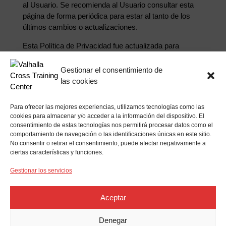
al Usuario. Se recomienda al Usuario consultar esta
página de forma periódica para estar al tanto de los
últimos cambios o actualizaciones.
Esta Política de Privacidad fue actualizada para
adaptarse al Reglamento (UE) 2016/679 del
Parlamento Europeo y del Consejo, de 27 de abril de
Gestionar el consentimiento de
2016, relativo a la protección de las personas físicas
las cookies
en lo que respecta al tratamiento de datos personales
y a la libre circulación de estos datos (RGPD) y a la
Para ofrecer las mejores experiencias, utilizamos tecnologías como las
Ley Orgánica 3/2018, de 5 de diciembre, de Protección
cookies para almacenar y/o acceder a la información del dispositivo. El
de Datos Personales y garantía de los derechos
consentimiento de estas tecnologías nos permitirá procesar datos como el
digitales
comportamiento de navegación o las identificaciones únicas en este sitio.
No consentir o retirar el consentimiento, puede afectar negativamente a
ciertas características y funciones.
Gestionar los servicios
Aceptar
Web diseñada por
FABI
Denegar