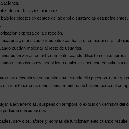
talaciones.
ales dentro de las instalaciones.
bajo los efectos evidentes del alcohol o sustancias estupefacientes.
.
orización expresa de la dirección.
timidatorias, ofensivas o irrespetuosas hacia otros usuarios o trabaja
 cuando puedan molestar al resto de usuarios.
uminosos en zonas de entrenamiento cuando dificulten el uso normal d
onados, apropiaciones indebidas o cualquier conducta constitutiva de i
e otros usuarios sin su consentimiento cuando ello pueda vulnerar su p
es sin mantener unas condiciones mínimas de higiene personal compat
ugar a advertencias, suspensión temporal o expulsión definitiva del 
ue pudieran corresponder.
vidades, servicios, aforos y normas de funcionamiento cuando resulte