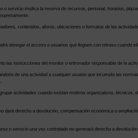
o o servicio implica la reserva de recursos, personal, horarios, plazas
 expresamente.
renadores, contenidos, aforos, ubicaciones o formatos de las activida
podrá denegar el acceso a usuarios que lleguen con retraso cuando ell
o las instrucciones del monitor o entrenador responsable de la activ
abandono de una actividad a cualquier usuario que incumpla las norma
.
agrupar actividades cuando existan motivos organizativos, técnicos, d
a no dará derecho a devolución, compensación económica o ampliación 
curso o servicio una vez contratado no generará derecho a devolució