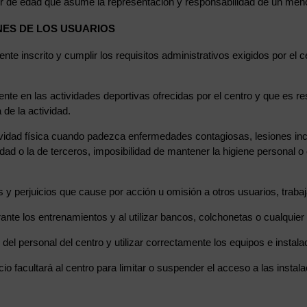
r de edad que asume la representación y responsabilidad de un menor
NES DE LOS USUARIOS
te inscrito y cumplir los requisitos administrativos exigidos por el 
mente en las actividades deportivas ofrecidas por el centro y que es 
 de la actividad.
ividad física cuando padezca enfermedades contagiosas, lesiones inc
d o la de terceros, imposibilidad de mantener la higiene personal o c
y perjuicios que cause por acción u omisión a otros usuarios, trabaj
urante los entrenamientos y al utilizar bancos, colchonetas o cualquie
 del personal del centro y utilizar correctamente los equipos e instala
cio facultará al centro para limitar o suspender el acceso a las instala