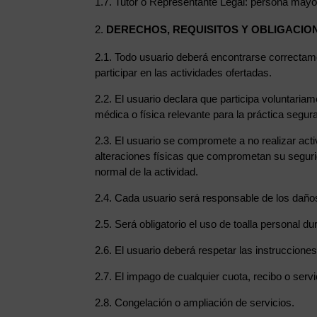
1.7. Tutor o Representante Legal: persona mayo
DERECHOS, REQUISITOS Y OBLIGACIO
2.1. Todo usuario deberá encontrarse correctamen
participar en las actividades ofertadas.
2.2. El usuario declara que participa voluntaria
médica o física relevante para la práctica segura
2.3. El usuario se compromete a no realizar act
alteraciones físicas que comprometan su segurida
normal de la actividad.
2.4. Cada usuario será responsable de los daños 
2.5. Será obligatorio el uso de toalla personal d
2.6. El usuario deberá respetar las instrucciones
2.7. El impago de cualquier cuota, recibo o servi
2.8. Congelación o ampliación de servicios.